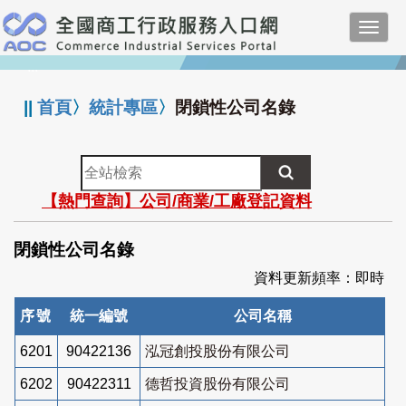
跳
Toggl
到
navig
主
:::
要
內
||
首頁
〉
統計專區
〉
閉鎖性公司名錄
容
全
站
【熱門查詢】公司/商業/工廠登記資料
檢
索
閉鎖性公司名錄
資料更新頻率：即時
序號
統一編號
公司名稱
6201
90422136
泓冠創投股份有限公司
6202
90422311
德哲投資股份有限公司