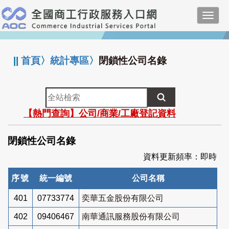
跳
Toggl
到
navig
主
:::
要
內
||
首頁
〉
統計專區
〉
閉鎖性公司名錄
容
全
站
【熱門查詢】公司/商業/工廠登記資料
檢
索
閉鎖性公司名錄
資料更新頻率：即時
序號
統一編號
公司名稱
401
07733774
奕華五金股份有限公司
402
09406467
南華通訊服務股份有限公司