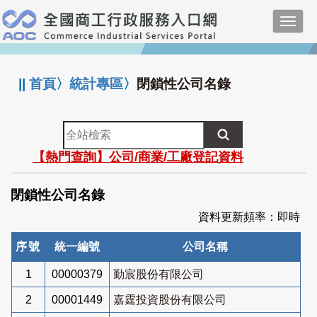
跳
Toggl
到
navig
主
:::
要
內
||
首頁
〉
統計專區
〉
閉鎖性公司名錄
容
全
站
【熱門查詢】公司/商業/工廠登記資料
檢
索
閉鎖性公司名錄
資料更新頻率：即時
序號
統一編號
公司名稱
1
00000379
勤宸股份有限公司
2
00001449
嘉霆投資股份有限公司