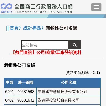
跳
Toggl
到
navig
主
:::
要
內
||
首頁
〉
統計專區
〉
閉鎖性公司名錄
容
全
站
【熱門查詢】公司/商業/工廠登記資料
檢
索
閉鎖性公司名錄
資料更新頻率：即時
序號
統一編號
公司名稱
6401
90581598
美捷盟智慧科技股份有限公司
6402
90581632
盈遠陽投資股份有限公司