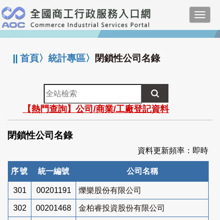
跳
Toggl
到
navig
主
:::
要
內
||
首頁
〉
統計專區
〉
閉鎖性公司名錄
容
全
站
【熱門查詢】公司/商業/工廠登記資料
檢
索
閉鎖性公司名錄
資料更新頻率：即時
序號
統一編號
公司名稱
301
00201191
爍樂股份有限公司
302
00201468
金柏睿投資股份有限公司