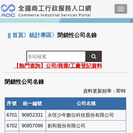
跳
Toggl
到
navig
主
:::
要
內
||
首頁
〉
統計專區
〉
閉鎖性公司名錄
容
全
站
【熱門查詢】公司/商業/工廠登記資料
檢
索
閉鎖性公司名錄
資料更新頻率：即時
序號
統一編號
公司名稱
6701
90852331
永恆少年數位科技股份有限公司
6702
90857096
創和股份有限公司