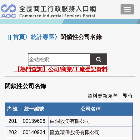
跳
Toggl
到
navig
主
:::
要
內
||
首頁
〉
統計專區
〉
閉鎖性公司名錄
容
全
站
【熱門查詢】公司/商業/工廠登記資料
檢
索
閉鎖性公司名錄
資料更新頻率：即時
序號
統一編號
公司名稱
201
00139606
白洞股份有限公司
202
00140934
隆鑫環保股份有限公司