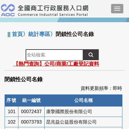
跳
Toggl
到
navig
主
:::
要
內
||
首頁
〉
統計專區
〉
閉鎖性公司名錄
容
全
站
【熱門查詢】公司/商業/工廠登記資料
檢
索
閉鎖性公司名錄
資料更新頻率：即時
序號
統一編號
公司名稱
101
00072437
康擎國際股份有限公司
102
00073793
昆兆益公益股份有限公司