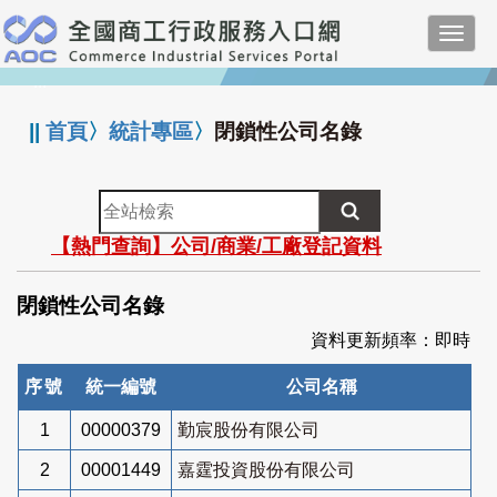
跳
Toggl
到
navig
主
:::
要
內
||
首頁
〉
統計專區
〉
閉鎖性公司名錄
容
全
站
【熱門查詢】公司/商業/工廠登記資料
檢
索
閉鎖性公司名錄
資料更新頻率：即時
序號
統一編號
公司名稱
1
00000379
勤宸股份有限公司
2
00001449
嘉霆投資股份有限公司