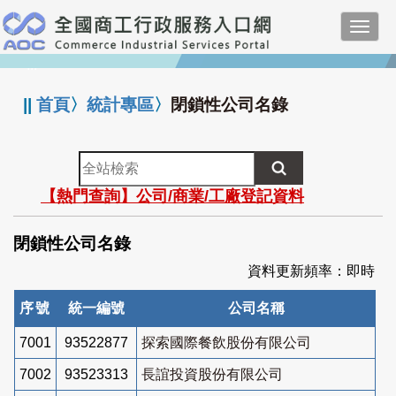
跳
Toggl
到
navig
主
:::
要
內
||
首頁
〉
統計專區
〉
閉鎖性公司名錄
容
全
站
【熱門查詢】公司/商業/工廠登記資料
檢
索
閉鎖性公司名錄
資料更新頻率：即時
序號
統一編號
公司名稱
7001
93522877
探索國際餐飲股份有限公司
7002
93523313
長誼投資股份有限公司