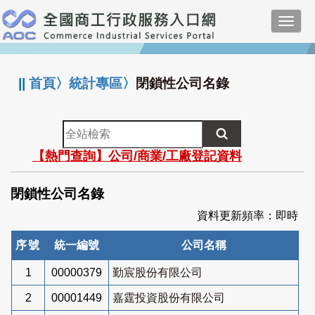
跳
Toggl
到
navig
主
:::
要
內
||
首頁
〉
統計專區
〉
閉鎖性公司名錄
容
全
站
【熱門查詢】公司/商業/工廠登記資料
檢
索
閉鎖性公司名錄
資料更新頻率：即時
序號
統一編號
公司名稱
1
00000379
勤宸股份有限公司
2
00001449
嘉霆投資股份有限公司