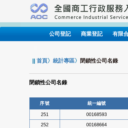
跳
到
主
要
內
公司登記
商業登記
有限
容
:::
||
首頁
〉
統計專區
〉
閉鎖性公司名錄
閉鎖性公司名錄
序號
統一編號
251
00168593
252
00168664