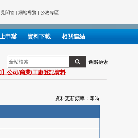
常見問答
|
網站導覽
|
公務專區
上申辦
資料下載
相關連結
全
進階檢索
站
】公司/商業/工廠登記資料
檢
索
資料更新頻率：即時