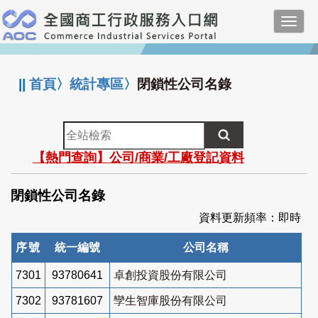
跳
Toggl
到
navig
主
:::
要
內
||
首頁
〉
統計專區
〉
閉鎖性公司名錄
容
全
站
【熱門查詢】公司/商業/工廠登記資料
檢
索
閉鎖性公司名錄
資料更新頻率：即時
序號
統一編號
公司名稱
7301
93780641
卓創投資股份有限公司
7302
93781607
孿生智庫股份有限公司