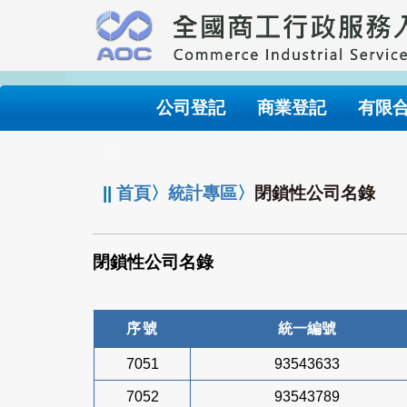
跳
到
主
要
內
公司登記
商業登記
有限
容
:::
||
首頁
〉
統計專區
〉
閉鎖性公司名錄
閉鎖性公司名錄
序號
統一編號
7051
93543633
7052
93543789