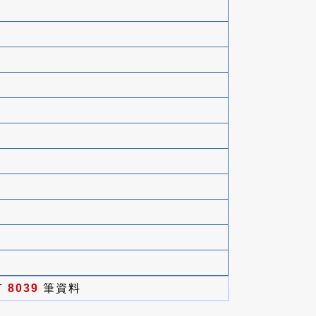
有
8039
筆資料