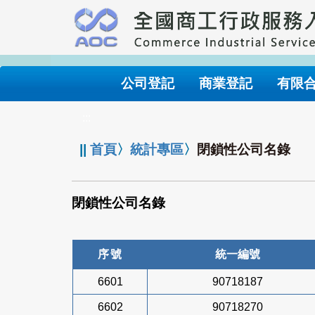
跳
到
主
要
內
公司登記
商業登記
有限
容
:::
||
首頁
〉
統計專區
〉
閉鎖性公司名錄
閉鎖性公司名錄
序號
統一編號
6601
90718187
6602
90718270