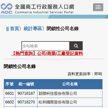
跳
Toggl
到
navig
主
:::
要
內
||
首頁
〉
統計專區
〉
閉鎖性公司名錄
容
全
站
【熱門查詢】公司/商業/工廠登記資料
檢
索
閉鎖性公司名錄
資料更新頻率：即時
序號
統一編號
公司名稱
6601
90718187
穎聯科技股份有限公司
6602
90718270
松和國際股份有限公司