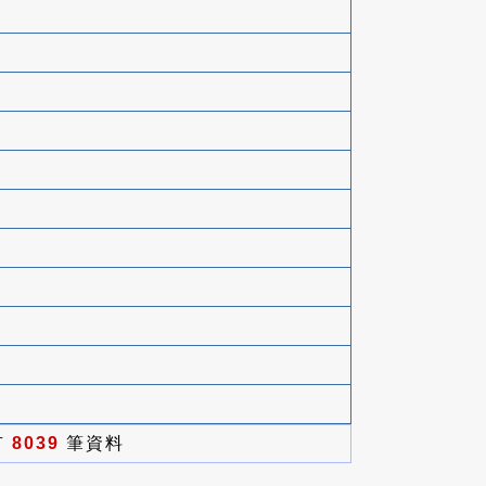
有
8039
筆資料