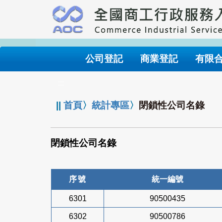
跳
到
主
要
內
公司登記
商業登記
有限
容
:::
||
首頁
〉
統計專區
〉
閉鎖性公司名錄
閉鎖性公司名錄
序號
統一編號
6301
90500435
6302
90500786