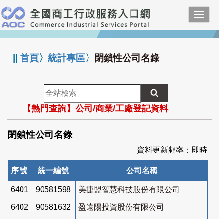
跳
Toggl
到
navig
主
:::
要
內
||
首頁
〉
統計專區
〉
閉鎖性公司名錄
容
全
站
【熱門查詢】公司/商業/工廠登記資料
檢
索
閉鎖性公司名錄
資料更新頻率：即時
序號
統一編號
公司名稱
6401
90581598
美捷盟智慧科技股份有限公司
6402
90581632
盈遠陽投資股份有限公司