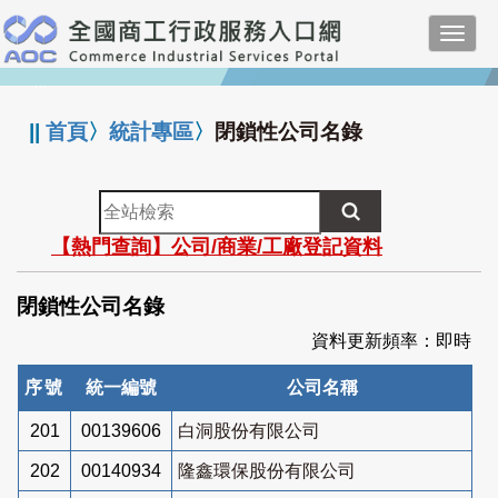
跳
Toggl
到
navig
主
:::
要
內
||
首頁
〉
統計專區
〉
閉鎖性公司名錄
容
全
站
【熱門查詢】公司/商業/工廠登記資料
檢
索
閉鎖性公司名錄
資料更新頻率：即時
序號
統一編號
公司名稱
201
00139606
白洞股份有限公司
202
00140934
隆鑫環保股份有限公司