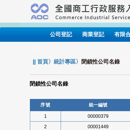
跳
到
主
要
內
公司登記
商業登記
有限
容
:::
||
首頁
〉
統計專區
〉
閉鎖性公司名錄
閉鎖性公司名錄
序號
統一編號
1
00000379
2
00001449