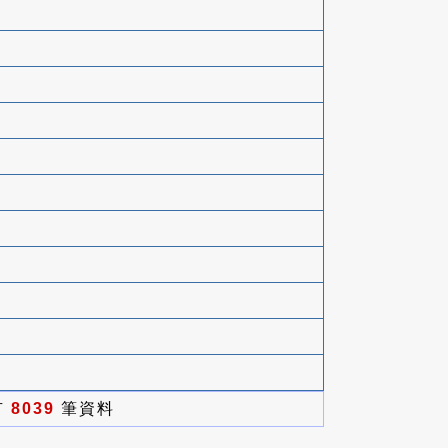
有
8039
筆資料