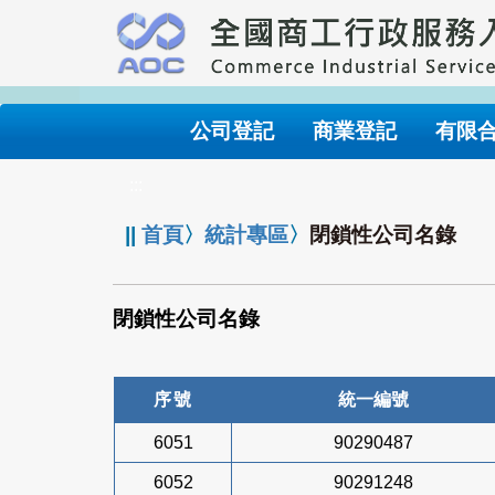
跳
到
主
要
內
公司登記
商業登記
有限
容
:::
||
首頁
〉
統計專區
〉
閉鎖性公司名錄
閉鎖性公司名錄
序號
統一編號
6051
90290487
6052
90291248