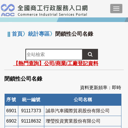
跳
Toggl
到
navig
主
:::
要
內
||
首頁
〉
統計專區
〉
閉鎖性公司名錄
容
全
站
【熱門查詢】公司/商業/工廠登記資料
檢
索
閉鎖性公司名錄
資料更新頻率：即時
序號
統一編號
公司名稱
6901
91117373
誠恭汽車國際貿易股份有限公司
6902
91118632
瓅瑩投資實業股份有限公司