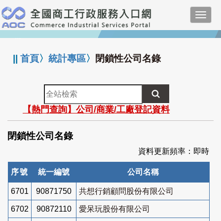
跳
Toggl
到
navig
主
:::
要
內
||
首頁
〉
統計專區
〉
閉鎖性公司名錄
容
全
站
【熱門查詢】公司/商業/工廠登記資料
檢
索
閉鎖性公司名錄
資料更新頻率：即時
序號
統一編號
公司名稱
6701
90871750
共想行銷顧問股份有限公司
6702
90872110
愛呆玩股份有限公司