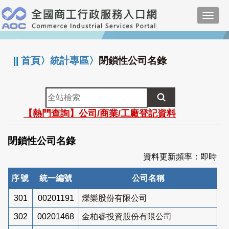
跳
Toggl
到
navig
主
:::
要
內
||
首頁
〉
統計專區
〉
閉鎖性公司名錄
容
全
站
【熱門查詢】公司/商業/工廠登記資料
檢
索
閉鎖性公司名錄
資料更新頻率：即時
序號
統一編號
公司名稱
301
00201191
爍樂股份有限公司
302
00201468
金柏睿投資股份有限公司