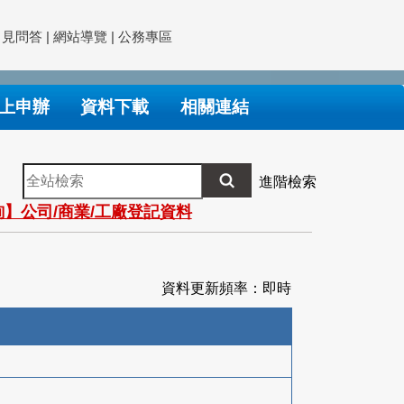
常見問答
|
網站導覽
|
公務專區
上申辦
資料下載
相關連結
全
進階檢索
站
】公司/商業/工廠登記資料
檢
索
資料更新頻率：即時