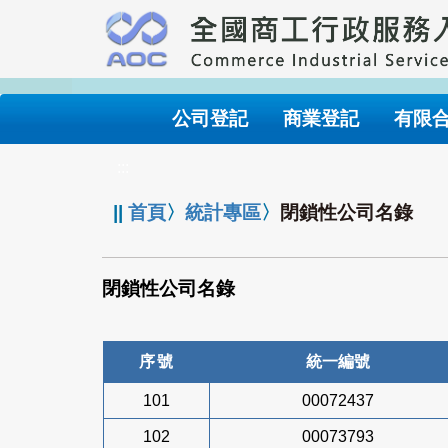
跳
到
主
要
內
公司登記
商業登記
有限
容
:::
||
首頁
〉
統計專區
〉
閉鎖性公司名錄
閉鎖性公司名錄
序號
統一編號
101
00072437
102
00073793