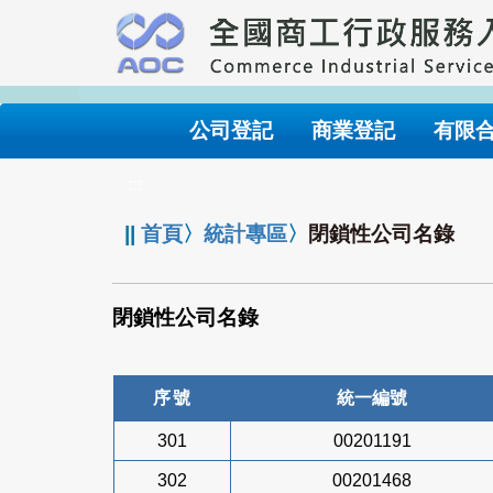
跳
到
主
要
內
公司登記
商業登記
有限
容
:::
||
首頁
〉
統計專區
〉
閉鎖性公司名錄
閉鎖性公司名錄
序號
統一編號
301
00201191
302
00201468