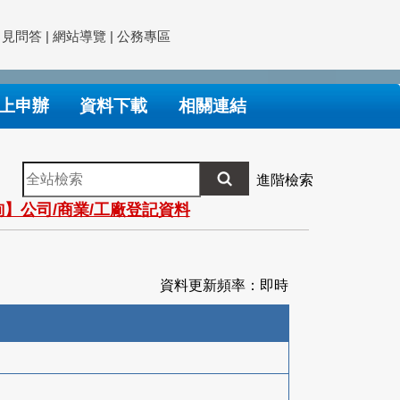
常見問答
|
網站導覽
|
公務專區
上申辦
資料下載
相關連結
全
進階檢索
站
】公司/商業/工廠登記資料
檢
索
資料更新頻率：即時