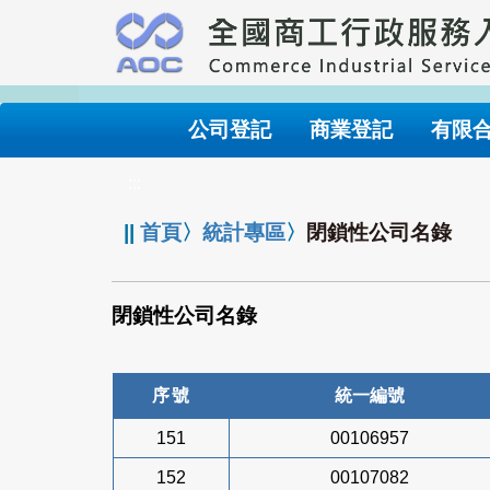
跳
到
主
要
內
公司登記
商業登記
有限
容
:::
||
首頁
〉
統計專區
〉
閉鎖性公司名錄
閉鎖性公司名錄
序號
統一編號
151
00106957
152
00107082