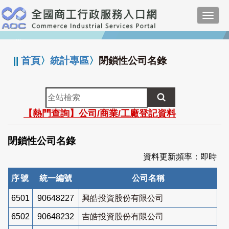
跳
Toggl
到
navig
主
:::
要
內
||
首頁
〉
統計專區
〉
閉鎖性公司名錄
容
全
站
【熱門查詢】公司/商業/工廠登記資料
檢
索
閉鎖性公司名錄
資料更新頻率：即時
序號
統一編號
公司名稱
6501
90648227
興皓投資股份有限公司
6502
90648232
吉皓投資股份有限公司