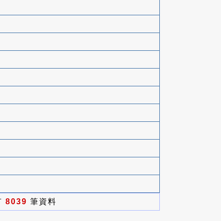
有
8039
筆資料