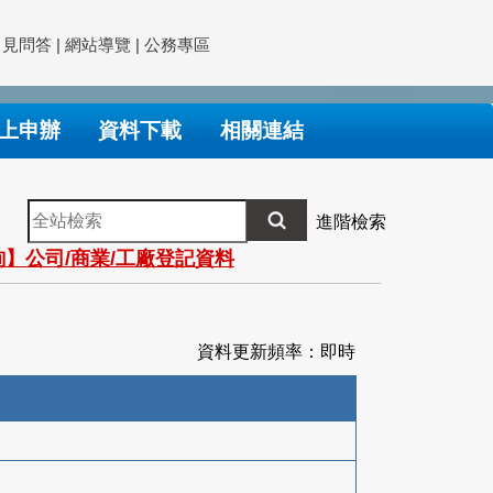
常見問答
|
網站導覽
|
公務專區
上申辦
資料下載
相關連結
全
進階檢索
站
】公司/商業/工廠登記資料
檢
索
資料更新頻率：即時