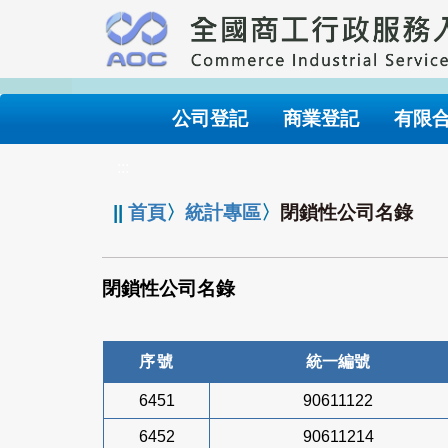
跳
到
主
要
內
公司登記
商業登記
有限
容
:::
||
首頁
〉
統計專區
〉
閉鎖性公司名錄
閉鎖性公司名錄
序號
統一編號
6451
90611122
6452
90611214