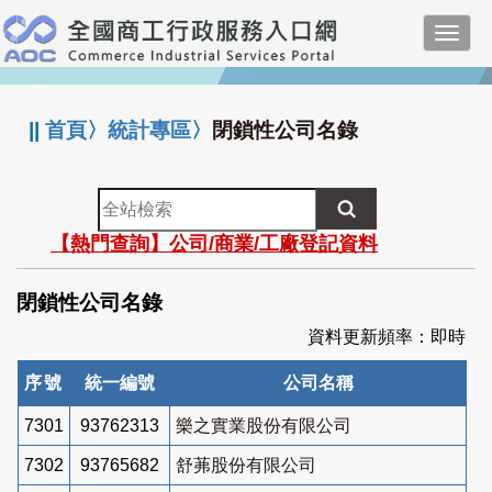
跳
Toggl
到
navig
主
:::
要
內
||
首頁
〉
統計專區
〉
閉鎖性公司名錄
容
全
站
【熱門查詢】公司/商業/工廠登記資料
檢
索
閉鎖性公司名錄
資料更新頻率：即時
序號
統一編號
公司名稱
7301
93762313
樂之實業股份有限公司
7302
93765682
舒茀股份有限公司