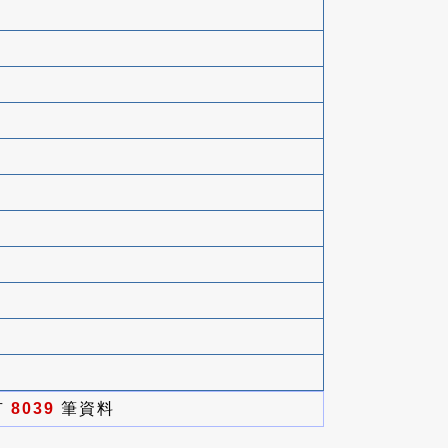
有
8039
筆資料