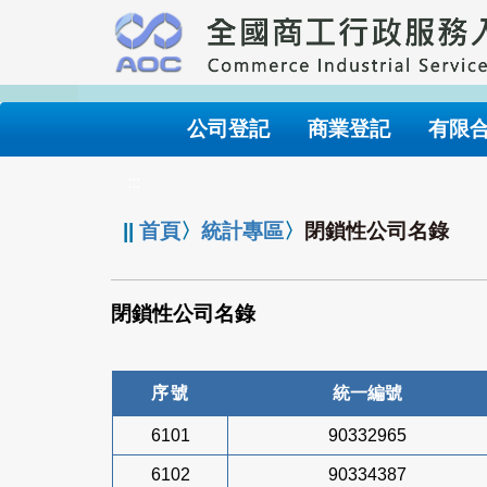
跳
到
主
要
內
公司登記
商業登記
有限
容
:::
||
首頁
〉
統計專區
〉
閉鎖性公司名錄
閉鎖性公司名錄
序號
統一編號
6101
90332965
6102
90334387