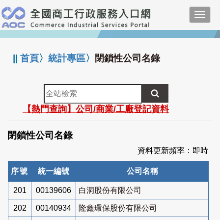
跳
Toggl
到
navig
主
:::
要
內
||
首頁
〉
統計專區
〉
閉鎖性公司名錄
容
全
站
【熱門查詢】公司/商業/工廠登記資料
檢
索
閉鎖性公司名錄
資料更新頻率：即時
序號
統一編號
公司名稱
201
00139606
白洞股份有限公司
202
00140934
隆鑫環保股份有限公司