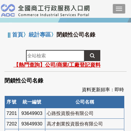
跳
Toggl
到
navig
主
:::
要
內
||
首頁
〉
統計專區
〉
閉鎖性公司名錄
容
全
站
【熱門查詢】公司/商業/工廠登記資料
檢
索
閉鎖性公司名錄
資料更新頻率：即時
序號
統一編號
公司名稱
7201
93649903
心路投資股份有限公司
7202
93649930
高才創業投資股份有限公司