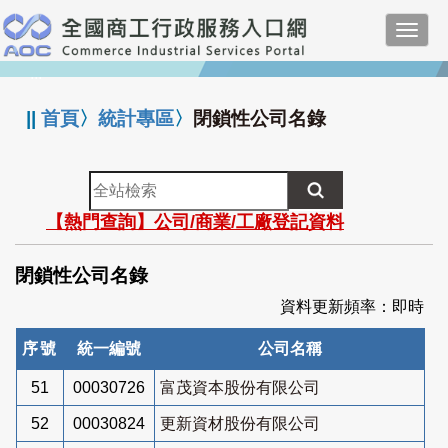
跳
Toggl
到
navig
主
:::
要
內
||
首頁
〉
統計專區
〉
閉鎖性公司名錄
容
全
站
【熱門查詢】公司/商業/工廠登記資料
檢
索
閉鎖性公司名錄
資料更新頻率：即時
序號
統一編號
公司名稱
51
00030726
富茂資本股份有限公司
52
00030824
更新資材股份有限公司