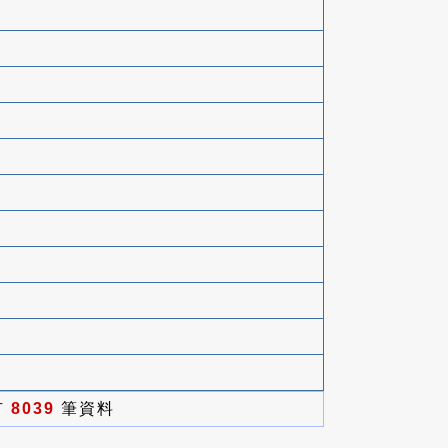
有
8039
筆資料