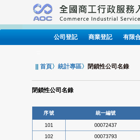
跳
到
主
要
內
公司登記
商業登記
有限
容
:::
||
首頁
〉
統計專區
〉
閉鎖性公司名錄
閉鎖性公司名錄
序號
統一編號
101
00072437
102
00073793