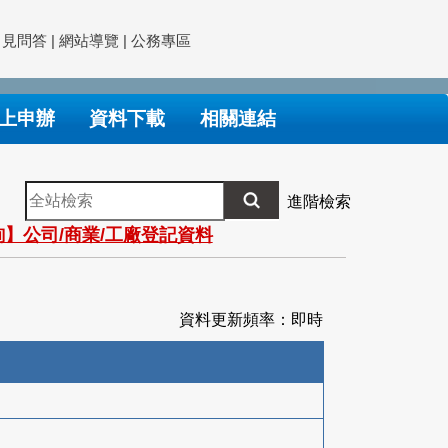
常見問答
|
網站導覽
|
公務專區
上申辦
資料下載
相關連結
全
進階檢索
站
】公司/商業/工廠登記資料
檢
索
資料更新頻率：即時