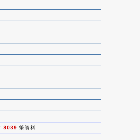
有
8039
筆資料