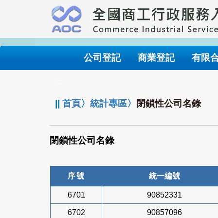
跳
到
主
要
內
公司登記
商業登記
有限
容
:::
||
首頁
〉
統計專區
〉
閉鎖性公司名錄
閉鎖性公司名錄
序號
統一編號
6701
90852331
6702
90857096