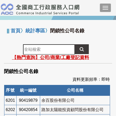
跳
Toggl
到
navig
主
:::
要
內
||
首頁
〉
統計專區
〉
閉鎖性公司名錄
容
全
站
【熱門查詢】公司/商業/工廠登記資料
檢
索
閉鎖性公司名錄
資料更新頻率：即時
序號
統一編號
公司名稱
6201
90419879
余百股份有限公司
6202
90420854
路加太陽能投資顧問股份有限公司