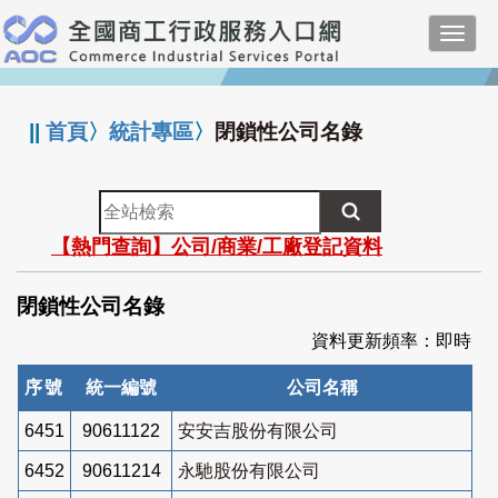
跳
Toggl
到
navig
主
:::
要
內
||
首頁
〉
統計專區
〉
閉鎖性公司名錄
容
全
站
【熱門查詢】公司/商業/工廠登記資料
檢
索
閉鎖性公司名錄
資料更新頻率：即時
序號
統一編號
公司名稱
6451
90611122
安安吉股份有限公司
6452
90611214
永馳股份有限公司