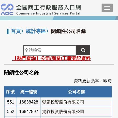
跳
Toggl
到
navig
主
:::
要
內
||
首頁
〉
統計專區
〉
閉鎖性公司名錄
容
全
站
【熱門查詢】公司/商業/工廠登記資料
檢
索
閉鎖性公司名錄
資料更新頻率：即時
序號
統一編號
公司名稱
551
16838428
朝家投資股份有限公司
552
16847897
揚義投資股份有限公司