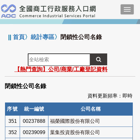
跳
Toggl
到
navig
主
:::
要
內
||
首頁
〉
統計專區
〉
閉鎖性公司名錄
容
全
站
【熱門查詢】公司/商業/工廠登記資料
檢
索
閉鎖性公司名錄
資料更新頻率：即時
序號
統一編號
公司名稱
351
00237888
福榮國際股份有限公司
352
00239099
葉集投資股份有限公司