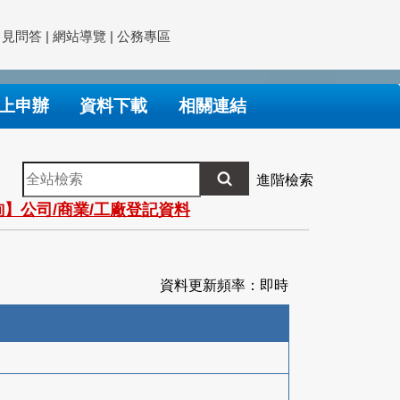
常見問答
|
網站導覽
|
公務專區
上申辦
資料下載
相關連結
全
進階檢索
站
】公司/商業/工廠登記資料
檢
索
資料更新頻率：即時