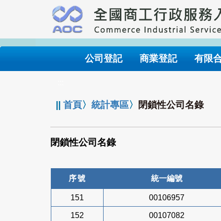
跳
到
主
要
內
公司登記
商業登記
有限
容
:::
||
首頁
〉
統計專區
〉
閉鎖性公司名錄
閉鎖性公司名錄
序號
統一編號
151
00106957
152
00107082