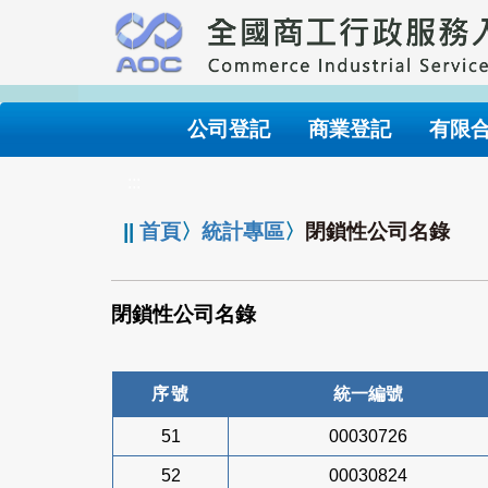
跳
到
主
要
內
公司登記
商業登記
有限
容
:::
||
首頁
〉
統計專區
〉
閉鎖性公司名錄
閉鎖性公司名錄
序號
統一編號
51
00030726
52
00030824