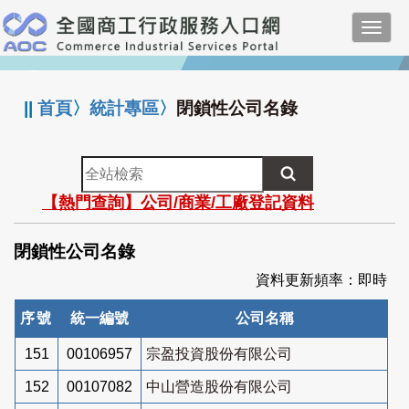
跳
Toggl
到
navig
主
:::
要
內
||
首頁
〉
統計專區
〉
閉鎖性公司名錄
容
全
站
【熱門查詢】公司/商業/工廠登記資料
檢
索
閉鎖性公司名錄
資料更新頻率：即時
序號
統一編號
公司名稱
151
00106957
宗盈投資股份有限公司
152
00107082
中山營造股份有限公司