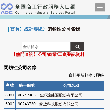
跳
Toggl
到
navig
主
:::
要
內
||
首頁
〉
統計專區
〉
閉鎖性公司名錄
容
全
站
【熱門查詢】公司/商業/工廠登記資料
檢
索
閉鎖性公司名錄
資料更新頻率：即時
序號
統一編號
公司名稱
6001
90242465
金輝達能源股份有限公司
6002
90243730
錸放科技股份有限公司