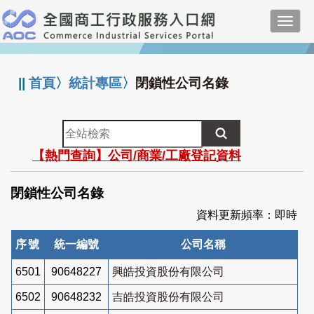
跳
Toggl
到
navig
主
:::
要
內
||
首頁
〉
統計專區
〉
閉鎖性公司名錄
容
全
站
【熱門查詢】公司/商業/工廠登記資料
檢
索
閉鎖性公司名錄
資料更新頻率：即時
序號
統一編號
公司名稱
6501
90648227
興皓投資股份有限公司
6502
90648232
吉皓投資股份有限公司