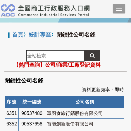
跳
Toggl
到
navig
主
:::
要
內
||
首頁
〉
統計專區
〉
閉鎖性公司名錄
容
全
站
【熱門查詢】公司/商業/工廠登記資料
檢
索
閉鎖性公司名錄
資料更新頻率：即時
序號
統一編號
公司名稱
6351
90537480
單廚食旅行銷股份有限公司
6352
90537658
智能創新股份有限公司