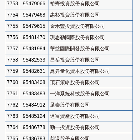
7753
95479066
裕齊投資股份有限公司
7754
95479468
惠杉投資股份有限公司
7755
95479615
金禾豐投資股份有限公司
7756
95481470
珼思勒國際股份有限公司
7757
95481984
華益國際開發股份有限公司
7758
95482533
昌岳投資股份有限公司
7759
95482631
晁昇量化資本股份有限公司
7760
95483408
頂石策略股份有限公司
7761
95483483
一洋系統科技股份有限公司
7762
95484912
足泰股份有限公司
7763
95485124
達富資產股份有限公司
7764
95486778
勤一投資股份有限公司
7765
95486783
昶漾股份有限公司