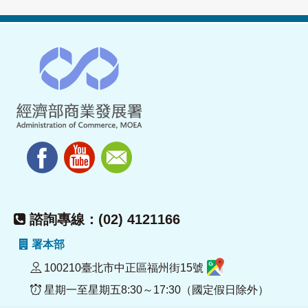
諮詢專線：(02) 4121166
署本部
100210臺北市中正區福州街15號
星期一至星期五8:30～17:30（國定假日除外）