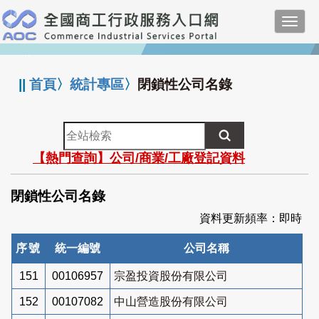
跳
Toggl
到
navig
主
:::
要
內
||
首頁
〉
統計專區
〉
閉鎖性公司名錄
容
全
站
【熱門查詢】公司/商業/工廠登記資料
檢
索
閉鎖性公司名錄
資料更新頻率：即時
序號
統一編號
公司名稱
151
00106957
宗盈投資股份有限公司
152
00107082
中山營造股份有限公司