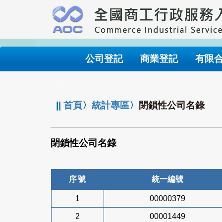
跳
到
主
要
內
公司登記
商業登記
有限
容
:::
||
首頁
〉
統計專區
〉
閉鎖性公司名錄
閉鎖性公司名錄
序號
統一編號
1
00000379
2
00001449